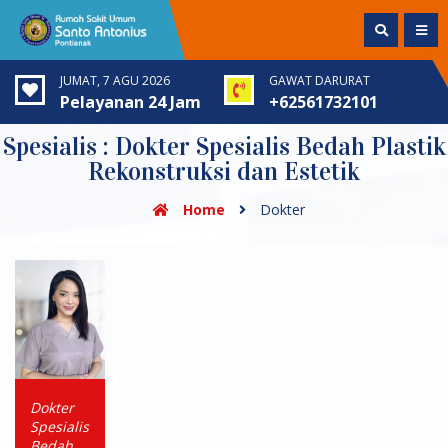
JUMAT, 7 AGU 2026
GAWAT DARURAT
Pelayanan 24 Jam
+62561732101
Spesialis : Dokter Spesialis Bedah Plastik
Rekonstruksi dan Estetik
Home
Dokter
Dokter
Spesialis
Bedah