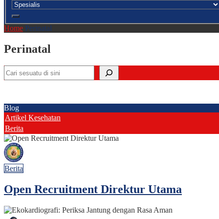
Home
Perinatal
Perinatal
Cari
Blog
Artikel Kesehatan
Berita
Berita
Open Recruitment Direktur Utama