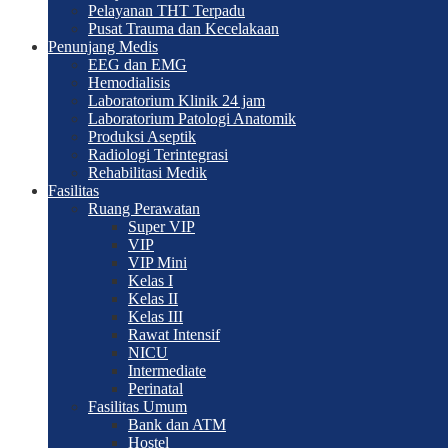
Pelayanan THT Terpadu
Pusat Trauma dan Kecelakaan
Penunjang Medis
EEG dan EMG
Hemodialisis
Laboratorium Klinik 24 jam
Laboratorium Patologi Anatomik
Produksi Aseptik
Radiologi Terintegrasi
Rehabilitasi Medik
Fasilitas
Ruang Perawatan
Super VIP
VIP
VIP Mini
Kelas I
Kelas II
Kelas III
Rawat Intensif
NICU
Intermediate
Perinatal
Fasilitas Umum
Bank dan ATM
Hostel