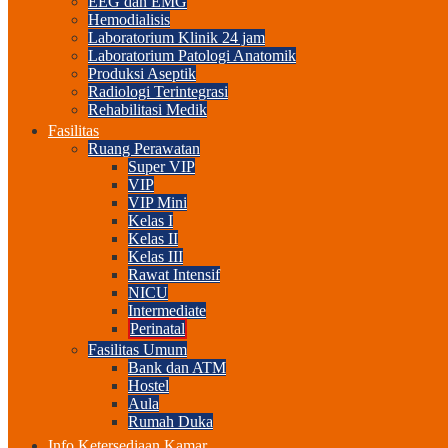
EEG dan EMG
Hemodialisis
Laboratorium Klinik 24 jam
Laboratorium Patologi Anatomik
Produksi Aseptik
Radiologi Terintegrasi
Rehabilitasi Medik
Fasilitas
Ruang Perawatan
Super VIP
VIP
VIP Mini
Kelas I
Kelas II
Kelas III
Rawat Intensif
NICU
Intermediate
Perinatal
Fasilitas Umum
Bank dan ATM
Hostel
Aula
Rumah Duka
Info Ketersediaan Kamar