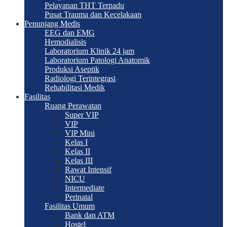
Pelayanan THT Terpadu
Pusat Trauma dan Kecelakaan
Penunjang Medis
EEG dan EMG
Hemodialisis
Laboratorium Klinik 24 jam
Laboratorium Patologi Anatomik
Produksi Aseptik
Radiologi Terintegrasi
Rehabilitasi Medik
Fasilitas
Ruang Perawatan
Super VIP
VIP
VIP Mini
Kelas I
Kelas II
Kelas III
Rawat Intensif
NICU
Intermediate
Perinatal
Fasilitas Umum
Bank dan ATM
Hostel