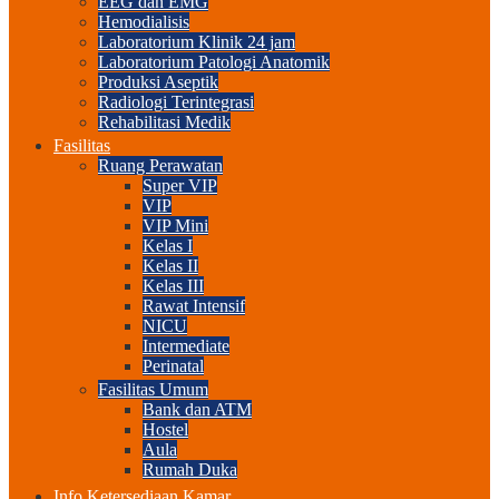
EEG dan EMG
Hemodialisis
Laboratorium Klinik 24 jam
Laboratorium Patologi Anatomik
Produksi Aseptik
Radiologi Terintegrasi
Rehabilitasi Medik
Fasilitas
Ruang Perawatan
Super VIP
VIP
VIP Mini
Kelas I
Kelas II
Kelas III
Rawat Intensif
NICU
Intermediate
Perinatal
Fasilitas Umum
Bank dan ATM
Hostel
Aula
Rumah Duka
Info Ketersediaan Kamar