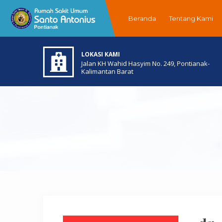
Beranda
Tentang Kami
LOKASI KAMI
Jalan KH Wahid Hasyim No. 249, Pontianak-
Kalimantan Barat