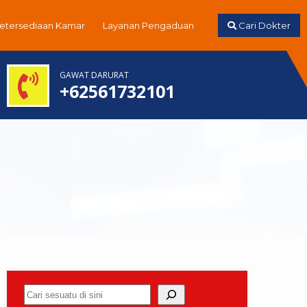
Ketersediaan Kamar
Layanan Pengaduan
Cari Dokter
GAWAT DARURAT
+62561732101
Cari