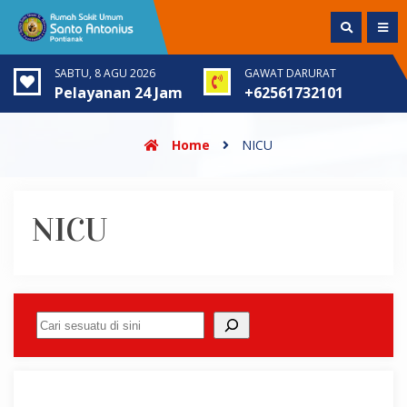
SABTU, 8 AGU 2026
GAWAT DARURAT
Pelayanan 24 Jam
+62561732101
Home
NICU
NICU
Cari