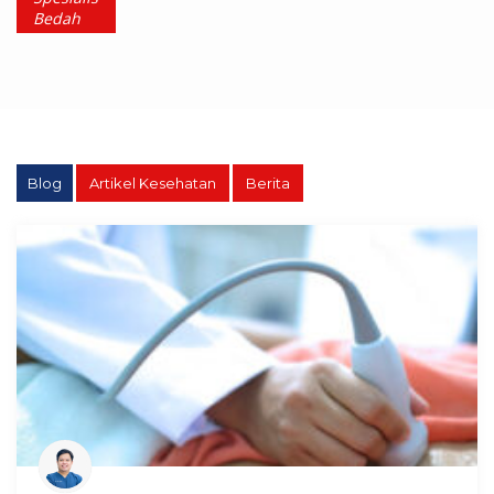
Bedah
Mulut
drg.
Chairul
Ichlas,
Sp.BM
Blog
Artikel Kesehatan
Berita