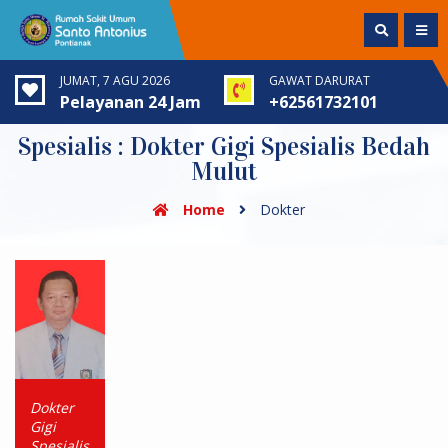
JUMAT, 7 AGU 2026
GAWAT DARURAT
Pelayanan 24 Jam
+62561732101
Spesialis : Dokter Gigi Spesialis Bedah
Mulut
Home
Dokter
Dokter
Gigi
Spesialis