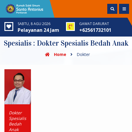
SABTU, 8 AGU 2026
GAWAT DARURAT
Pelayanan 24 Jam
+62561732101
Spesialis : Dokter Spesialis Bedah Anak
Home
Dokter
Dokter
Spesialis
Bedah
Anak