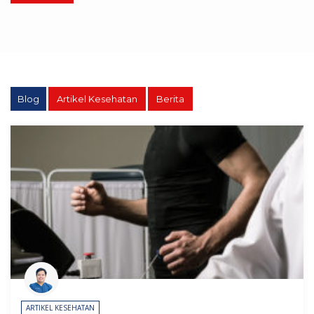
dr.
Hermanto,
Sp.B,Subsp.Ped(K)
Blog
Artikel Kesehatan
Berita
ARTIKEL KESEHATAN