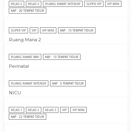
KELAS 2
KELAS 3
RUANG RAWAT INTENSIF
SUPER VIP
VIP MINI
KAP : 20 TEMPAT TIDUR
Ruang Xaverius
SUPER VIP
VIP
VIP MINI
KAP : 13 TEMPAT TIDUR
Ruang Maria 2
RUANG RAWAT BAYI
KAP : 13 TEMPAT TIDUR
Perinatal
RUANG RAWAT INTENSIF
KAP : 5 TEMPAT TIDUR
NICU
KELAS 1
KELAS 2
KELAS 3
VIP
VIP MINI
KAP : 22 TEMPAT TIDUR
Ruang Yohanes