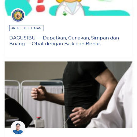
ARTIKEL KESEHATAN
DAGUSIBU — Dapatkan, Gunakan, Simpan dan
Buang — Obat dengan Baik dan Benar.