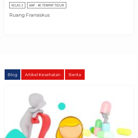
KELAS 3
KAP : 40 TEMPAT TIDUR
Ruang Fransiskus
Blog
Artikel Kesehatan
Berita