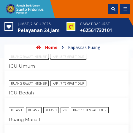
JUMAT, 7 AGU 2026
GAWAT DARURAT
Pelayanan 24 Jam
+62561732101
Home
Kapasitas Ruang
RUANG RAWAT INTENSIF
KAP : 8 TEMPAT TIDUR
ICU Umum
RUANG RAWAT INTENSIF
KAP : 7 TEMPAT TIDUR
ICU Bedah
KELAS 1
KELAS 2
KELAS 3
VIP
KAP : 16 TEMPAT TIDUR
Ruang Maria 1