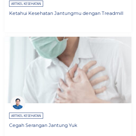
ARTIKEL KESEHATAN
Ketahui Kesehatan Jantungmu dengan Treadmill
ARTIKEL KESEHATAN
Cegah Serangan Jantung Yuk