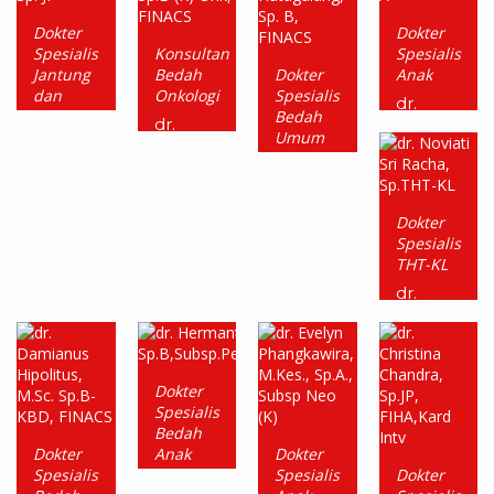
Dokter
Dokter
Spesialis
Konsultan
Spesialis
Jantung
Bedah
Dokter
Anak
dan
Onkologi
Spesialis
dr.
Pembuluh
Bedah
Charles
dr.
Darah
Umum
Hutasoit,
Sulistyo
Sp. A
Budiman,
dr.
dr.
Sp.B
Betty
Sahala
(K)
Sunarwiana,
Maruli
Dokter
Onk,
Sp. JP
Hutagalung,
FINACS
Spesialis
Sp. B,
THT-KL
FINACS
dr.
Noviati
Sri
Racha,
Sp.THT-
Dokter
KL
Spesialis
Bedah
Dokter
Anak
Dokter
Spesialis
Spesialis
Dokter
dr.