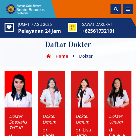
JUMAT, 7 AGU 2026
GAWAT DARURAT
Pelayanan 24 Jam
+62561732101
Daftar Dokter
Home
Dokter
Dokter
Dokter
Dokter
Dokter
Spesialis
Umum
Umum
Umum
THT-KL
dr.
dr. Lisa
dr.
Vania
Setio
Cerelia
dr.