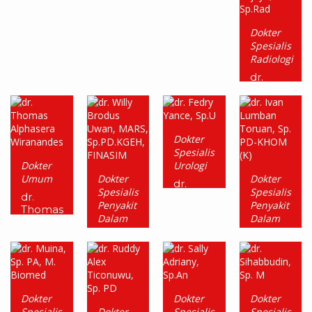
Spine
Siahaan,
Sp.KFR
Sp.PD,
M.Kes.,
FINASIM
dr.
Dokter
SpPK
Gede
Spesialis
Sandjaya,
Radiologi
Sp. OT
(K)
dr.
Franky
Wijaya,
Sp.Rad
Dokter
Spesialis
Dokter
Urologi
Umum
Dokter
Dokter
dr.
Spesialis
Spesialis
Fedry
dr.
Penyakit
Penyakit
Yance,
Thomas
Dalam
Dalam
Sp.U
Alphasera
Konsultan
Konsultan
Wiranandes
Peny.Hati&Saluran
Hematologi
Cerna
Onkologi
dr. Willy
dr. Ivan
Brodus
Lumban
Dokter
Dokter
Dokter
Uwan,
Toruan,
Spesialis
Dokter
Spesialis
Spesialis