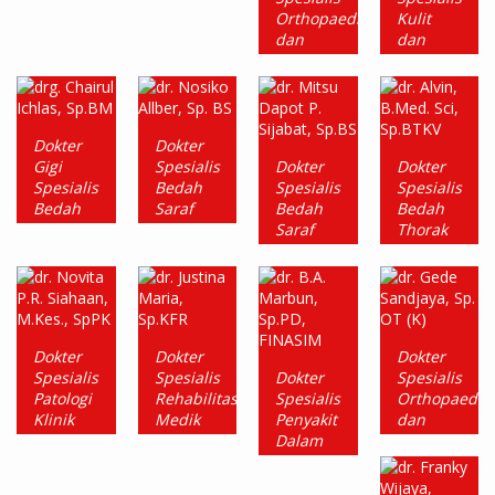
Orthopaedi
Kulit
dan
dan
Traumatologi
Kelamin
dr.
dr.
Andika
Retno
Dwiputra
Mustikaning
Dokter
Dokter
Djaja,
Sp. KK
Gigi
Spesialis
Dokter
Dokter
Sp. OT
Spesialis
Bedah
Spesialis
Spesialis
Bedah
Saraf
Bedah
Bedah
Mulut
Saraf
Thorak
dr.
Kardiovaskul
Nosiko
drg.
dr.
Allber,
Chairul
Mitsu
dr.
Sp. BS
Ichlas,
Dapot
Alvin,
Sp.BM
P.
B.Med.
Sijabat,
Sci,
Dokter
Dokter
Dokter
Sp.BS
Sp.BTKV
Spesialis
Spesialis
Dokter
Spesialis
Patologi
Rehabilitasi
Spesialis
Orthopaedi
Klinik
Medik
Penyakit
dan
Dalam
Traumatologi
dr.
dr.
Konsultan
Novita
Justina
dr. B.A.
Orthopaedic
P.R.
Maria,
Marbun,