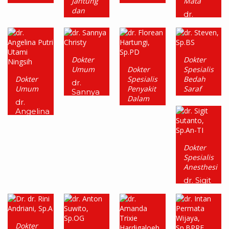
Jantung
Mata
Konsultan
Ginekologi
dan
dr.
Ginjal
dr.
Pembuluh
Oktaria
Hipertensi
Nadya
Darah
Widya
Ophelia
dr.
Konsultan
Putri,
Shalome
Darmawan,
Aritmia
Sp.M
Nurdin,
M.Kes,
Dokter
Dokter
dr.
Sp.OG
SpPD-
Umum
Dokter
Spesialis
Alice
KGH,
Dokter
Spesialis
Bedah
Inda
dr.
FINASIM
Umum
Penyakit
Saraf
Supit,
Sannya
Dalam
Sp.JP.
Christy
dr.
dr.
(K),
Angelina
Steven,
dr.
FIHA
Putri
Sp.BS
Florean
Utami
Hartungi,
Ningsih
Sp.PD
Dokter
Spesialis
Anesthesi
dr. Sigit
Sutanto,
Sp.An-
TI
Dokter