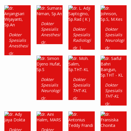
Medikolegal
Kelamin
Inten,
dr.
Sp.A
Dicky
dr.
dr. Irvin
Sanjaya,
Andreas
Aldikha,
Sp.KJ
Onggo,
Sp.DV
Dokter
Sp.F.M.
Spesialis
Dokter
Dokter
Dokter
Anesthesi
Spesialis
Spesialis
Spesialis
Radiologi
Neurologi
dr.
Anesthesi
Sumara
dr. L.
dr.
Niman,
Adji
Johnson,
dr.
Sp.An
Saptogino,
Sp.S,
Anjangsari
Sp.Rad
M.Kes
Wijayanti,
( K )
Sp.An
Dokter
Dokter
Spesialis
Spesialis
Dokter
Neurologi
THT-KL
Spesialis
THT-KL
dr.
dr.
Simon
Moh.
dr.
Djeno
Salim,
Saiful
Hufat,
Sp.THT-
Bahri
Sp.S
KL
Bangun,
Sp.THT
Dokter
Dokter
– KL