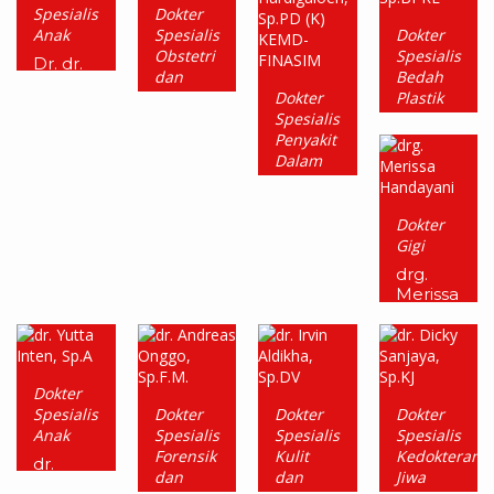
Spesialis
Dokter
Anak
Spesialis
Dokter
Obstetri
Spesialis
Dr. dr.
dan
Bedah
Rini
Ginekologi
Dokter
Plastik
Andriani,
Spesialis
Rekonstruksi
Sp.A
dr.
Penyakit
dan
Anton
Dalam
Estetik
Suwito,
Konsultan
Sp.OG
dr.
Endokrin
Intan
Metabolik
Dokter
Permata
Diabetes
Gigi
Wijaya,
Sp.BPRE
dr.
drg.
Amanda
Merissa
Trixie
Handayani
Hardigaloeh,
Sp.PD
(K)
KEMD-
Dokter
FINASIM
Spesialis
Dokter
Dokter
Dokter
Anak
Spesialis
Spesialis
Spesialis
Forensik
Kulit
Kedokteran
dr.
dan
dan
Jiwa
Yutta