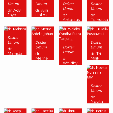
Umum
Umum
Dokter
Dokter
Umum
Umum
dr. Ady
dr. Aini
Jaya
Halim,
dr.
dr.
Dokta
MARS
Antonius
Fransiska
Teddy
Chonita
Frandi
Dokter
Umum
Dokter
Dokter
Umum
Dokter
Umum
dr.
Umum
Mahista
dr.
dr. Tri
Merrie
Milik
dr.
Ardelia
Puspawati
Weldhy
Johan
Cyndha
Putra
Tanjung
Dokter
Umum
dr.
Novita
Nursaina,
MM