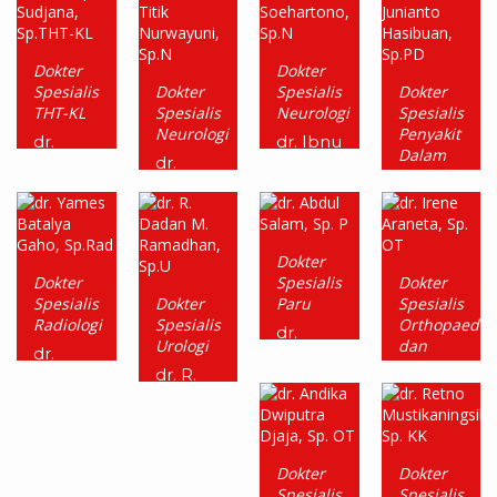
Dokter
Dokter
Spesialis
Dokter
Spesialis
Dokter
THT-KL
Spesialis
Neurologi
Spesialis
Neurologi
Penyakit
dr.
dr. Ibnu
Dalam
Asep
Soehartono,
dr.
Sudjana,
Sp.N
Caecilia
dr.
Sp.THT-
Titik
Petrus
KL
Nurwayuni,
Junianto
Sp.N
Hasibuan,
Dokter
Sp.PD
Dokter
Spesialis
Dokter
Spesialis
Dokter
Paru
Spesialis
Radiologi
Spesialis
Orthopaedi
dr.
Urologi
dan
Abdul
dr.
Traumatologi
Salam,
Yames
dr. R.
Sp. P
Batalya
Dadan
dr.
Gaho,
M.
Irene
Sp.Rad
Ramadhan,
Araneta,
Sp.U
Sp. OT
Dokter
Dokter
Spesialis
Spesialis