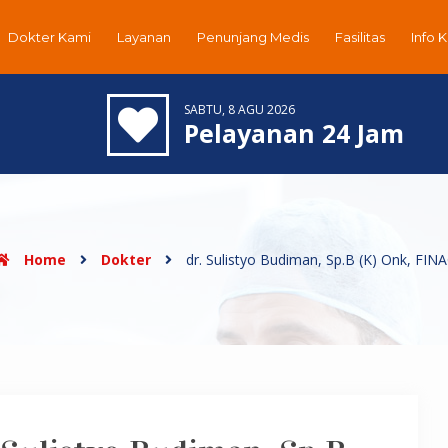
Dokter Kami
Layanan
Penunjang Medis
Fasilitas
Info 
SABTU, 8 AGU 2026
Pelayanan 24 Jam
Home
Dokter
dr. Sulistyo Budiman, Sp.B (K) Onk, FIN