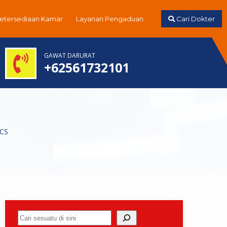
Ketersediaan Kamar
Layanan Pengaduan
Cari Dokter
GAWAT DARURAT
+62561732101
ACS
Cari