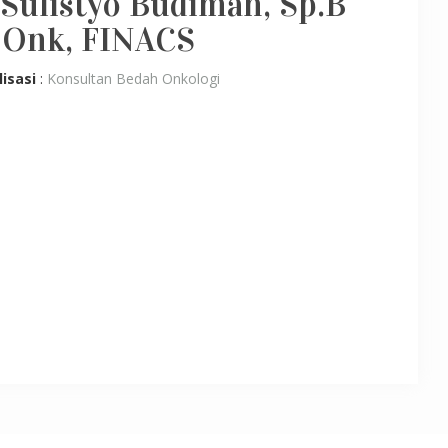
 Sulistyo Budiman, Sp.B
) Onk, FINACS
lisasi
:
Konsultan Bedah Onkologi