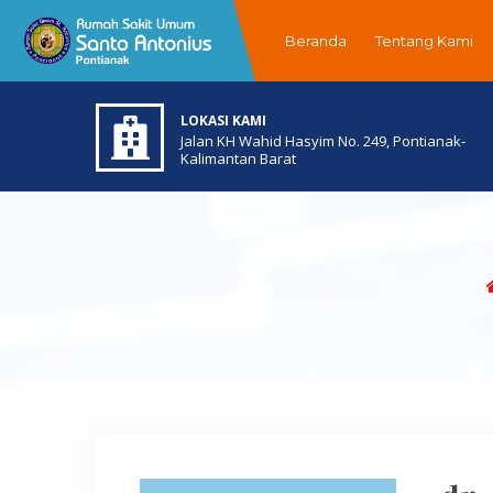
Beranda
Tentang Kami
LOKASI KAMI
Jalan KH Wahid Hasyim No. 249, Pontianak-
Kalimantan Barat