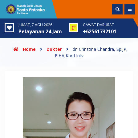
JUMAT, 7 AGU 2026
GAWAT DARURAT
Pelayanan 24 Jam
+62561732101
Home
Dokter
dr. Christina Chandra, Sp.JP,
FIHA,Kard Intv