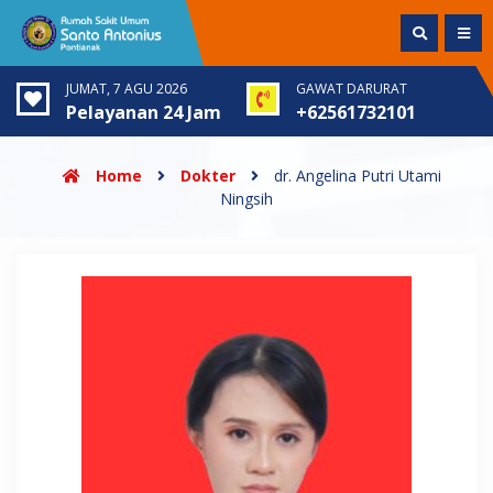
JUMAT, 7 AGU 2026
GAWAT DARURAT
Pelayanan 24 Jam
+62561732101
Home
Dokter
dr. Angelina Putri Utami
Ningsih